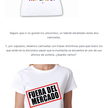
Seguro que si os gustan los unicornios, os habrán encantado estas dos
camisetas.
Y, por supuesto, tenemos camisetas con frases distintivas para que todos los
que estén en la discoteca sepan que la muchacha se encuentra en uno de sus
últimos de soltería. ¿Queréis verlos?