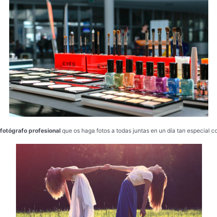
 fotógrafo
profesional
que os haga fotos a todas juntas en un día tan especial c