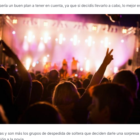
 sería un buen plan a tener en cuenta, ya que si decidís llevarlo a cabo, lo mejor
s y son más los grupos de despedida de soltera que deciden darle una sorpresa a
ión a la novia.