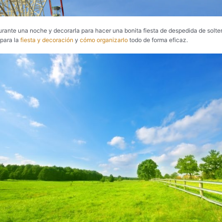
rante una noche y decorarla para hacer una bonita fiesta de despedida de solter
 para la
fiesta y decoración
y
cómo organizarlo
todo de forma eficaz.