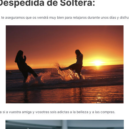
Despedida de Soltera:
 te aseguramos que os vendrá muy bien para relajaros durante unos días y disfrut
 si a vuestra amiga y vosotras sois adictas a la belleza y a las compras.