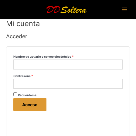
Ir
al
Main
contenido
Menu
Mi cuenta
Acceder
Nombre de usuario o correo electrónico
*
Contraseña
*
Recuérdame
Acceso